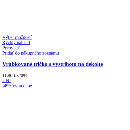
Výber možností
Rýchly náhľad
Porovnať
Pridať do nákupného zoznamu
Vrúbkované tričko s výstrihom na dekolte
11.90
€
s DPH
UNI
-49%
Vypredané