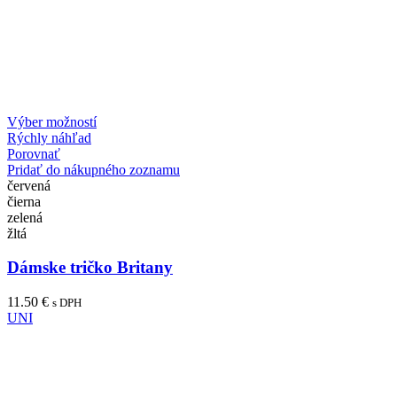
Výber možností
Rýchly náhľad
Porovnať
Pridať do nákupného zoznamu
červená
čierna
zelená
žltá
Dámske tričko Britany
11.50
€
s DPH
UNI