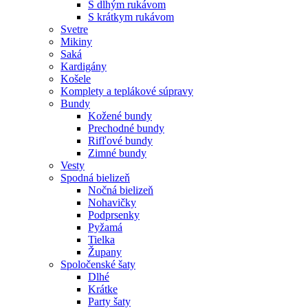
S dlhým rukávom
S krátkym rukávom
Svetre
Mikiny
Saká
Kardigány
Košele
Komplety a teplákové súpravy
Bundy
Kožené bundy
Prechodné bundy
Rifľové bundy
Zimné bundy
Vesty
Spodná bielizeň
Nočná bielizeň
Nohavičky
Podprsenky
Pyžamá
Tielka
Župany
Spoločenské šaty
Dlhé
Krátke
Party šaty