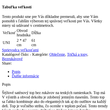
Tabuľka veľkostí
Tento produkt sme pre Vás dôkladne premerali, aby sme Vám
pomohli s ľahším výberom tej správnej veľkosti pre Vás. Všetky
miery sú udávané v centimetroch.
Obvod
Veľkosť
Dĺžka
hrudníka
2 * 47
61
UNI
cm
cm
Sprievodca veľkosťami
Katalógové číslo:
-
Kategórie:
Oblečenie
,
Tričká a topy
,
Bezrukávové
Share:
Popis
Ďalšie informácie
Popis
Štýlové saténový top bez rukávov na tenkých ramienkach. Top má
V výstrih a obvod dekoltu je zdobený jemným riasením. Tento top
sa ľahko kombinuje ako do elegantných tak aj do outfitov na každý
deň. Top je voľného strihu, čo oceníte v teplom počasí. Tento trendy