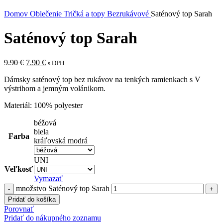
Domov
Oblečenie
Tričká a topy
Bezrukávové
Saténový top Sarah
Saténový top Sarah
9.90
€
7.90
€
s DPH
Dámsky saténový top bez rukávov na tenkých ramienkach s V
výstrihom a jemným volánikom.
Materiál: 100% polyester
béžová
biela
Farba
kráľovská modrá
UNI
Veľkosť
Vymazať
množstvo Saténový top Sarah
Pridať do košíka
Porovnať
Pridať do nákupného zoznamu