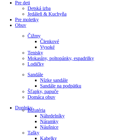
Pre deti
Detská izba
Jedáleň & Kuchyňa
Pre moletky
Obuv
Čižmy
Členkové
Vysoké
Tenisky
Mokasíny, poltopánky, espadrilky
Lodičky
Sandále
Nízke sandále
Sandále na podpätku
Šľapky, papuče
Domáca obuv
Doplnky
Bižutéria
Náhrdelníky
Náramky
Náušnice
Tašky
Kabelky