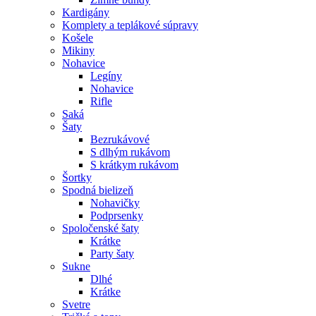
Kardigány
Komplety a teplákové súpravy
Košele
Mikiny
Nohavice
Legíny
Nohavice
Rifle
Saká
Šaty
Bezrukávové
S dlhým rukávom
S krátkym rukávom
Šortky
Spodná bielizeň
Nohavičky
Podprsenky
Spoločenské šaty
Krátke
Party šaty
Sukne
Dlhé
Krátke
Svetre