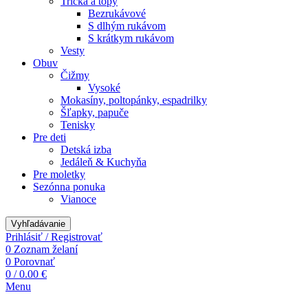
Tričká a topy
Bezrukávové
S dlhým rukávom
S krátkym rukávom
Vesty
Obuv
Čižmy
Vysoké
Mokasíny, poltopánky, espadrilky
Šľapky, papuče
Tenisky
Pre deti
Detská izba
Jedáleň & Kuchyňa
Pre moletky
Sezónna ponuka
Vianoce
Vyhľadávanie
Prihlásiť / Registrovať
0
Zoznam želaní
0
Porovnať
0
/
0.00
€
Menu