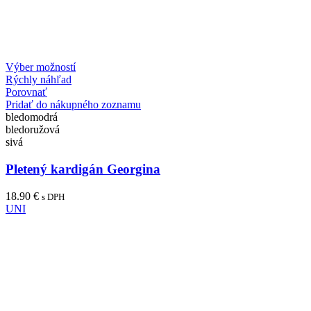
Výber možností
Rýchly náhľad
Porovnať
Pridať do nákupného zoznamu
bledomodrá
bledoružová
sivá
Pletený kardigán Georgina
18.90
€
s DPH
UNI