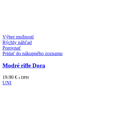
Výber možností
Rýchly náhľad
Porovnať
Pridať do nákupného zoznamu
Modré rifle Dora
19.90
€
s DPH
UNI