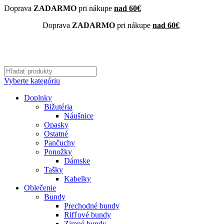
Doprava
ZADARMO
pri nákupe
nad 60€
Doprava
ZADARMO
pri nákupe
nad 60€
Vyberte kategóriu
Doplnky
Bižutéria
Náušnice
Opasky
Ostatné
Pančuchy
Ponožky
Dámske
Tašky
Kabelky
Oblečenie
Bundy
Prechodné bundy
Rifľové bundy
Zimné bundy