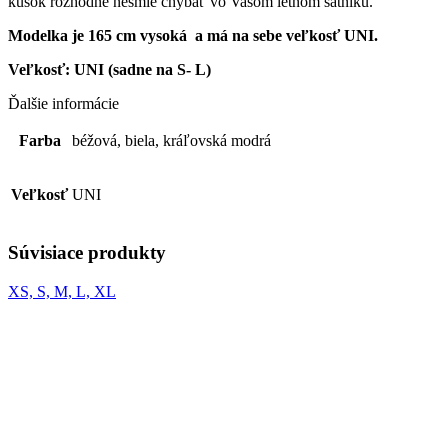
kúsok rozhodne nesmie chýbať vo Vašom letnom šatníku.
Modelka je 165 cm vysoká a má na sebe veľkosť UNI.
Veľkosť: UNI (sadne na S- L)
Ďalšie informácie
Farba
béžová, biela, kráľovská modrá
Veľkosť
UNI
Súvisiace produkty
XS, S, M, L, XL