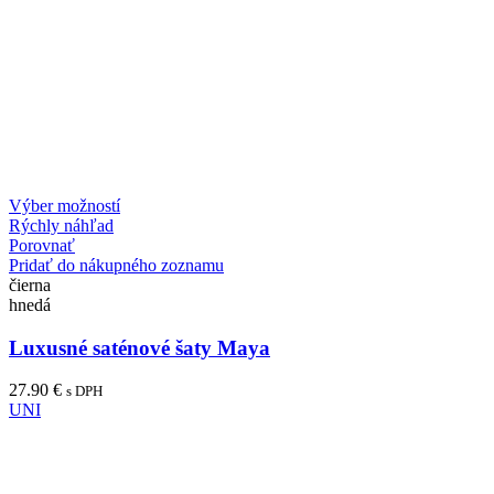
Výber možností
Rýchly náhľad
Porovnať
Pridať do nákupného zoznamu
čierna
hnedá
Luxusné saténové šaty Maya
27.90
€
s DPH
UNI