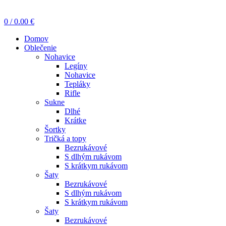
0
/
0.00
€
Domov
Oblečenie
Nohavice
Legíny
Nohavice
Tepláky
Rifle
Sukne
Dlhé
Krátke
Šortky
Tričká a topy
Bezrukávové
S dlhým rukávom
S krátkym rukávom
Šaty
Bezrukávové
S dlhým rukávom
S krátkym rukávom
Šaty
Bezrukávové