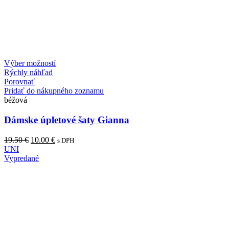
Výber možností
Rýchly náhľad
Porovnať
Pridať do nákupného zoznamu
béžová
Dámske úpletové šaty Gianna
19.50
€
10.00
€
s DPH
UNI
Vypredané