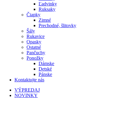
Ľadvinky
Ruksaky
Čiapky
Zimné
Prechodné, šlitovky
Šály
Rukavice
Opasky
Ostatné
Pančuchy
Ponožky
Dámske
Detské
Pánske
Kontaktujte nás
VÝPREDAJ
NOVINKY
-20%
Vypredané