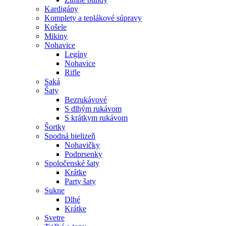
Kardigány
Komplety a teplákové súpravy
Košele
Mikiny
Nohavice
Legíny
Nohavice
Rifle
Saká
Šaty
Bezrukávové
S dlhým rukávom
S krátkym rukávom
Šortky
Spodná bielizeň
Nohavičky
Podprsenky
Spoločenské šaty
Krátke
Party šaty
Sukne
Dlhé
Krátke
Svetre