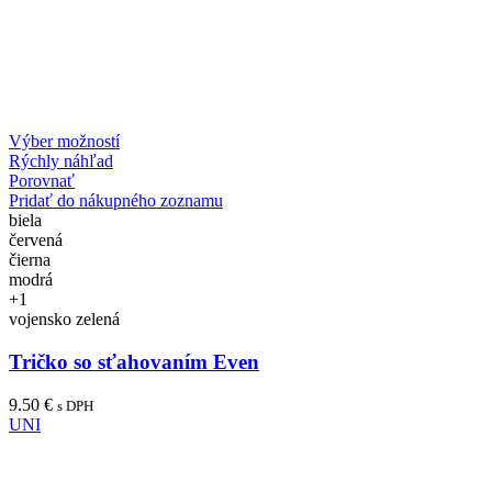
Výber možností
Rýchly náhľad
Porovnať
Pridať do nákupného zoznamu
biela
červená
čierna
modrá
+1
vojensko zelená
Tričko so sťahovaním Even
9.50
€
s DPH
UNI