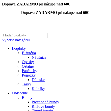
Doprava
ZADARMO
pri nákupe
nad 60€
Doprava
ZADARMO
pri nákupe
nad 60€
Vyberte kategóriu
Doplnky
Bižutéria
Náušnice
Opasky
Ostatné
Pančuchy
Ponožky
Dámske
Tašky
Kabelky
Oblečenie
Bundy
Prechodné bundy
Rifľové bundy
Zimné bundy