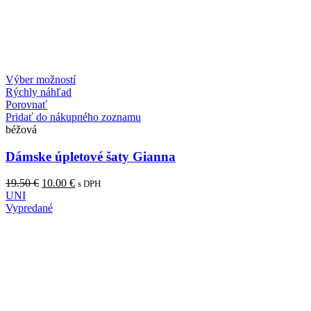
Výber možností
Rýchly náhľad
Porovnať
Pridať do nákupného zoznamu
béžová
Dámske úpletové šaty Gianna
19.50
€
10.00
€
s DPH
UNI
Vypredané