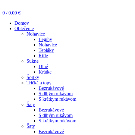
0
/
0.00
€
Domov
Oblečenie
Nohavice
Legíny
Nohavice
Tepláky
Rifle
Sukne
Dlhé
Krátke
Šortky
Tričká a topy
Bezrukávové
S dlhým rukávom
S krátkym rukávom
Šaty
Bezrukávové
S dlhým rukávom
S krátkym rukávom
Šaty
Bezrukávové