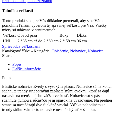
Pridať do nákupného zoznamu
Tabuľka veľkostí
Tento produkt sme pre Vás dôkladne premerali, aby sme Vám
pomohli s ľahším výberom tej správnej veľkosti pre Vás. Všetky
miery sú udávané v centimetroch.
Veľkosť
Obvod pása
Boky
Dĺžka
UNI
2 *35 cm až do 2 *60 cm
2 * 58 cm
96 cm
Sprievodca veľkosťami
Katalógové číslo:
-
Kategórie:
Oblečenie
,
Nohavice
,
Nohavice
Share:
Popis
Ďalšie informácie
Popis
Elastické nohavice Everly s vysokým pásom. Nohavice sú na konci
stiahnuté trendy striebornými zapínateľnými cvokmi, ktoré sa dajú
nastaviť na menšiu alebo väčšiu veľkosť. Nohavice sú v páse
stiahnuté gumou a súčasťou je aj opasok na uväzovanie. Na prednej
strane sa nachádzajú dve funkčné vrecká. Vďaka pohodlnému a
trendy strihu Vám tieto nohavice nesmú chýbať v šatníku.