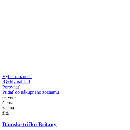
Výber možností
Rýchly náhľad
Porovnať
Pridať do nákupného zoznamu
červená
čierna
zelená
žltá
Dámske tričko Britany