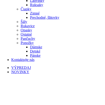
Ľadvinky
Ruksaky
Čiapky
Zimné
Prechodné, šlitovky
Šály
Rukavice
Opasky
Ostatné
Pančuchy
Ponožky
Dámske
Detské
Pánske
Kontaktujte nás
VÝPREDAJ
NOVINKY