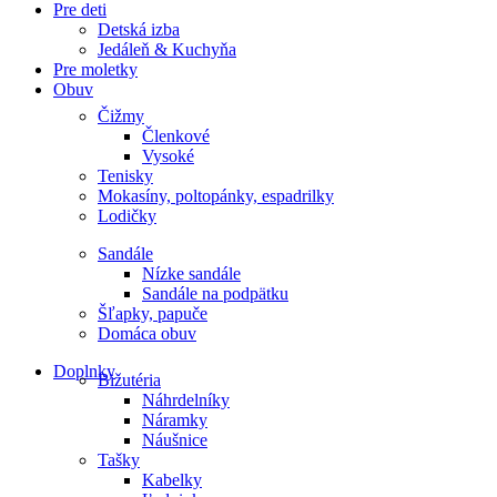
Pre deti
Detská izba
Jedáleň & Kuchyňa
Pre moletky
Obuv
Čižmy
Členkové
Vysoké
Tenisky
Mokasíny, poltopánky, espadrilky
Lodičky
Sandále
Nízke sandále
Sandále na podpätku
Šľapky, papuče
Domáca obuv
Doplnky
Bižutéria
Náhrdelníky
Náramky
Náušnice
Tašky
Kabelky