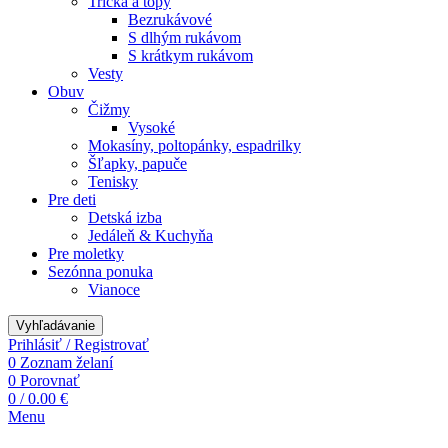
Tričká a topy
Bezrukávové
S dlhým rukávom
S krátkym rukávom
Vesty
Obuv
Čižmy
Vysoké
Mokasíny, poltopánky, espadrilky
Šľapky, papuče
Tenisky
Pre deti
Detská izba
Jedáleň & Kuchyňa
Pre moletky
Sezónna ponuka
Vianoce
Vyhľadávanie
Prihlásiť / Registrovať
0
Zoznam želaní
0
Porovnať
0
/
0.00
€
Menu