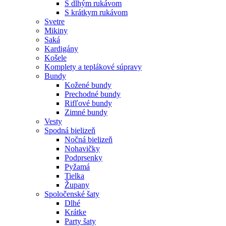
S dlhým rukávom
S krátkym rukávom
Svetre
Mikiny
Saká
Kardigány
Košele
Komplety a teplákové súpravy
Bundy
Kožené bundy
Prechodné bundy
Rifľové bundy
Zimné bundy
Vesty
Spodná bielizeň
Nočná bielizeň
Nohavičky
Podprsenky
Pyžamá
Tielka
Župany
Spoločenské šaty
Dlhé
Krátke
Party šaty