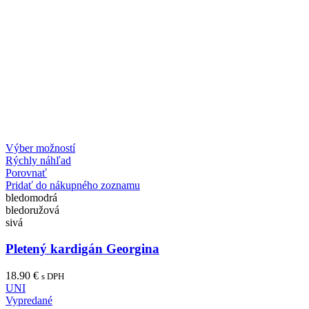
Výber možností
Rýchly náhľad
Porovnať
Pridať do nákupného zoznamu
bledomodrá
bledoružová
sivá
Pletený kardigán Georgina
18.90
€
s DPH
UNI
Vypredané