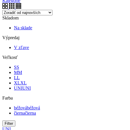
Kategórie
Skladom
Na sklade
Výpredaj
V zľave
Veľkosť
S
S
M
M
L
L
XL
XL
UNI
UNI
Farba
béžová
béžová
čierna
čierna
Filter
UNI