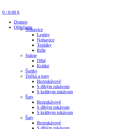
0
/
0.00
€
Domov
Oblečenie
Nohavice
Legíny
Nohavice
Tepláky
Rifle
Sukne
Dlhé
Krátke
Šortky
Tričká a topy
Bezrukávové
S dlhým rukávom
S krátkym rukávom
Šaty
Bezrukávové
S dlhým rukávom
S krátkym rukávom
Šaty
Bezrukávové
S dlhým rukávom