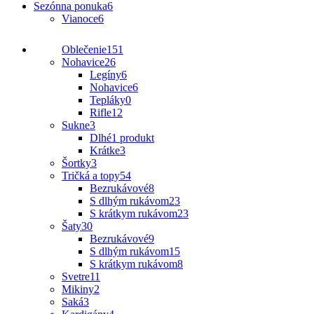
Sezónna ponuka
6
Vianoce
6
Oblečenie
151
Nohavice
26
Legíny
6
Nohavice
6
Tepláky
0
Rifle
12
Sukne
3
Dlhé
1 produkt
Krátke
3
Šortky
3
Tričká a topy
54
Bezrukávové
8
S dlhým rukávom
23
S krátkym rukávom
23
Šaty
30
Bezrukávové
9
S dlhým rukávom
15
S krátkym rukávom
8
Svetre
11
Mikiny
2
Saká
3