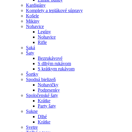
Kardigány
Komplety a teplákové súpravy
Košele
Mikiny
Nohavice
Legíny
Nohavice
Rifle
Saká
Šaty
Bezrukávové
S dlhým rukávom
S krátkym rukávom
Šortky
Spodná bielizeň
Nohavičky
Podprsenky
Spoločenské šaty
Krátke
Party šaty
Sukne
Dlhé
Krátke
Svetre