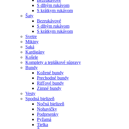
Bezrukávové
S dlhým rukávom
S krátkym rukávom
Šaty
Bezrukávové
S dlhým rukávom
S krátkym rukávom
Svetre
Mikiny
Saká
Kardigány
Košele
Komplety a teplákové súpravy
Bundy
Kožené bundy
Prechodné bundy
Rifľové bundy
Zimné bundy
Vesty
Spodná bielizeň
Nočná bielizeň
Nohavičky
Podprsenky
Pyžamá
Tielka