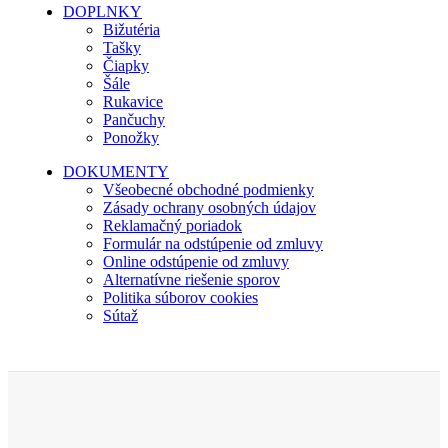
DOPLNKY
Bižutéria
Tašky
Čiapky
Šále
Rukavice
Pančuchy
Ponožky
DOKUMENTY
Všeobecné obchodné podmienky
Zásady ochrany osobných údajov
Reklamačný poriadok
Formulár na odstúpenie od zmluvy
Online odstúpenie od zmluvy
Alternatívne riešenie sporov
Politika súborov cookies
Sútaž