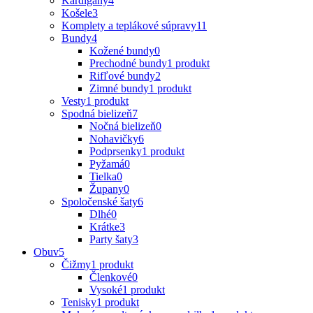
Kardigány
4
Košele
3
Komplety a teplákové súpravy
11
Bundy
4
Kožené bundy
0
Prechodné bundy
1 produkt
Rifľové bundy
2
Zimné bundy
1 produkt
Vesty
1 produkt
Spodná bielizeň
7
Nočná bielizeň
0
Nohavičky
6
Podprsenky
1 produkt
Pyžamá
0
Tielka
0
Župany
0
Spoločenské šaty
6
Dlhé
0
Krátke
3
Party šaty
3
Obuv
5
Čižmy
1 produkt
Členkové
0
Vysoké
1 produkt
Tenisky
1 produkt