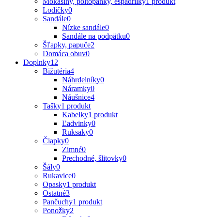
Mokasíny, poltopánky, espadrilky
1 produkt
Lodičky
0
Sandále
0
Nízke sandále
0
Sandále na podpätku
0
Šľapky, papuče
2
Domáca obuv
0
Doplnky
12
Bižutéria
4
Náhrdelníky
0
Náramky
0
Náušnice
4
Tašky
1 produkt
Kabelky
1 produkt
Ľadvinky
0
Ruksaky
0
Čiapky
0
Zimné
0
Prechodné, šlitovky
0
Šály
0
Rukavice
0
Opasky
1 produkt
Ostatné
3
Pančuchy
1 produkt
Ponožky
2