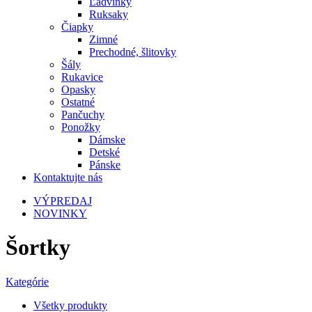
Ľadvinky
Ruksaky
Čiapky
Zimné
Prechodné, šlitovky
Šály
Rukavice
Opasky
Ostatné
Pančuchy
Ponožky
Dámske
Detské
Pánske
Kontaktujte nás
VÝPREDAJ
NOVINKY
Šortky
Kategórie
Všetky
produkty