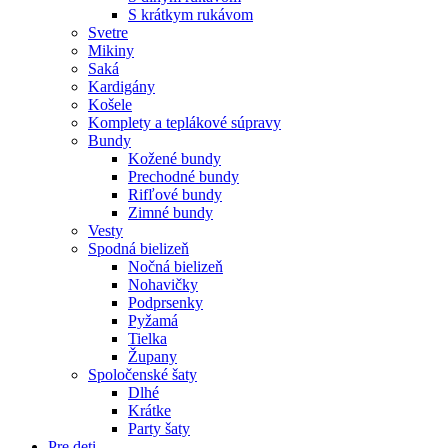
S krátkym rukávom
Svetre
Mikiny
Saká
Kardigány
Košele
Komplety a teplákové súpravy
Bundy
Kožené bundy
Prechodné bundy
Rifľové bundy
Zimné bundy
Vesty
Spodná bielizeň
Nočná bielizeň
Nohavičky
Podprsenky
Pyžamá
Tielka
Župany
Spoločenské šaty
Dlhé
Krátke
Party šaty
Pre deti