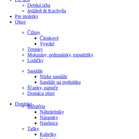
Detská izba
Jedáleň & Kuchyňa
Pre moletky
Obuv
Čižmy
Členkové
Vysoké
Tenisky
Mokasíny, poltopánky, espadrilky
Lodičky
Sandále
Nízke sandále
Sandále na podpätku
Šľapky, papuče
Domáca obuv
Doplnky
Bižutéria
Náhrdelníky
Náramky
Náušnice
Tašky
Kabelky