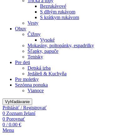
Tričká a topy
Bezrukávové
S dlhým rukávom
S krátkym rukávom
Vesty
Obuv
Čižmy
Vysoké
Mokasíny, poltopánky, espadrilky
Šľapky, papuče
Tenisky
Pre deti
Detská izba
Jedáleň & Kuchyňa
Pre moletky
Sezónna ponuka
Vianoce
Vyhľadávanie
Prihlásiť / Registrovať
0
Zoznam želaní
0
Porovnať
0
/
0.00
€
Menu