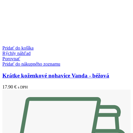
Pridať do košíka
Rýchly náhľad
Porovnať
Pridať do nákupného zoznamu
Krátke koženkové nohavice Vanda - béžová
17.90
€
s DPH