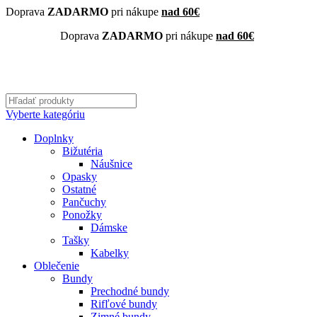
Doprava
ZADARMO
pri nákupe
nad 60€
Doprava
ZADARMO
pri nákupe
nad 60€
Vyberte kategóriu
Doplnky
Bižutéria
Náušnice
Opasky
Ostatné
Pančuchy
Ponožky
Dámske
Tašky
Kabelky
Oblečenie
Bundy
Prechodné bundy
Rifľové bundy
Zimné bundy