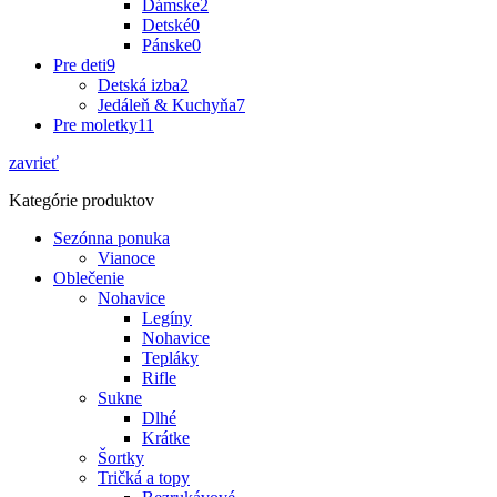
Dámske
2
Detské
0
Pánske
0
Pre deti
9
Detská izba
2
Jedáleň & Kuchyňa
7
Pre moletky
11
zavrieť
Kategórie produktov
Sezónna ponuka
Vianoce
Oblečenie
Nohavice
Legíny
Nohavice
Tepláky
Rifle
Sukne
Dlhé
Krátke
Šortky
Tričká a topy