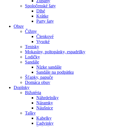
Župany
Spoločenské šaty
Dlhé
Krátke
Party šaty
Obuv
Čižmy
Členkové
Vysoké
Tenisky
Mokasíny, poltopánky, espadrilky
Lodičky
Sandále
Nízke sandále
Sandále na podpätku
Šľapky, papuče
Domáca obuv
Doplnky
Bižutéria
Náhrdelníky
Náramky
Náušnice
Tašky
Kabelky
Ľadvinky