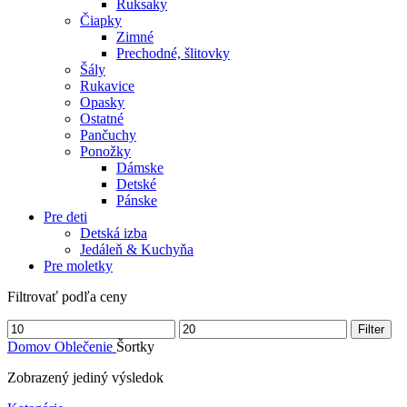
Ruksaky
Čiapky
Zimné
Prechodné, šlitovky
Šály
Rukavice
Opasky
Ostatné
Pančuchy
Ponožky
Dámske
Detské
Pánske
Pre deti
Detská izba
Jedáleň & Kuchyňa
Pre moletky
Filtrovať podľa ceny
Filter
Domov
Oblečenie
Šortky
Zobrazený jediný výsledok