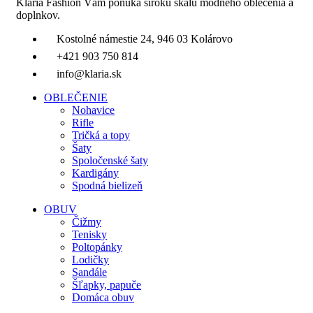
Klaria Fashion Vám ponúka širokú škálu módneho oblečenia a
doplnkov.
Kostolné námestie 24, 946 03 Kolárovo
+421 903 750 814
info@klaria.sk
OBLEČENIE
Nohavice
Rifle
Tričká a topy
Šaty
Spoločenské šaty
Kardigány
Spodná bielizeň
OBUV
Čižmy
Tenisky
Poltopánky
Lodičky
Sandále
Šľapky, papuče
Domáca obuv