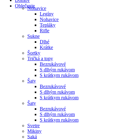
Domov
Oblečenie
Nohavice
Legíny
Nohavice
Tepláky
Rifle
Sukne
Dlhé
Krátke
Šortky
Tričká a topy
Bezrukávové
S dlhým rukávom
S krátkym rukávom
Šaty
Bezrukávové
S dlhým rukávom
S krátkym rukávom
Šaty
Bezrukávové
S dlhým rukávom
S krátkym rukávom
Svetre
Mikiny
Saká