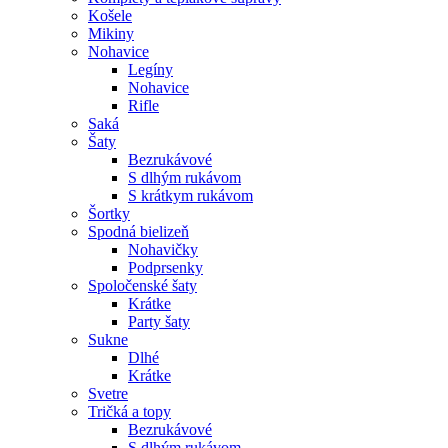
Košele
Mikiny
Nohavice
Legíny
Nohavice
Rifle
Saká
Šaty
Bezrukávové
S dlhým rukávom
S krátkym rukávom
Šortky
Spodná bielizeň
Nohavičky
Podprsenky
Spoločenské šaty
Krátke
Party šaty
Sukne
Dlhé
Krátke
Svetre
Tričká a topy
Bezrukávové
S dlhým rukávom