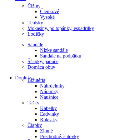
Čižmy
Členkové
Vysoké
Tenisky
Mokasíny, poltopánky, espadrilky
Lodičky
Sandále
Nízke sandále
Sandále na podpätku
Šľapky, papuče
Domáca obuv
Doplnky
Bižutéria
Náhrdelníky
Náramky
Náušnice
Tašky
Kabelky
Ľadvinky
Ruksaky
Čiapky
Zimné
Prechodné, šlitovky