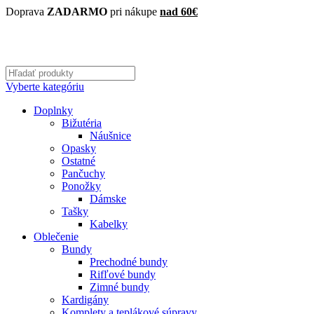
Doprava
ZADARMO
pri nákupe
nad 60€
Vyberte kategóriu
Doplnky
Bižutéria
Náušnice
Opasky
Ostatné
Pančuchy
Ponožky
Dámske
Tašky
Kabelky
Oblečenie
Bundy
Prechodné bundy
Rifľové bundy
Zimné bundy
Kardigány
Komplety a teplákové súpravy