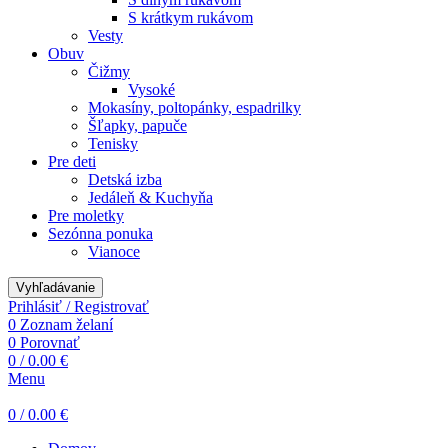
S krátkym rukávom
Vesty
Obuv
Čižmy
Vysoké
Mokasíny, poltopánky, espadrilky
Šľapky, papuče
Tenisky
Pre deti
Detská izba
Jedáleň & Kuchyňa
Pre moletky
Sezónna ponuka
Vianoce
Vyhľadávanie
Prihlásiť / Registrovať
0
Zoznam želaní
0
Porovnať
0
/
0.00
€
Menu
0
/
0.00
€