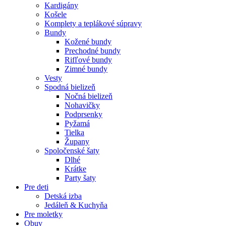
Kardigány
Košele
Komplety a teplákové súpravy
Bundy
Kožené bundy
Prechodné bundy
Rifľové bundy
Zimné bundy
Vesty
Spodná bielizeň
Nočná bielizeň
Nohavičky
Podprsenky
Pyžamá
Tielka
Župany
Spoločenské šaty
Dlhé
Krátke
Party šaty
Pre deti
Detská izba
Jedáleň & Kuchyňa
Pre moletky
Obuv