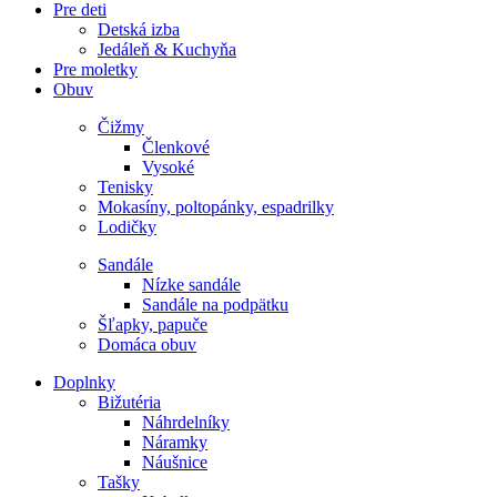
Pre deti
Detská izba
Jedáleň & Kuchyňa
Pre moletky
Obuv
Čižmy
Členkové
Vysoké
Tenisky
Mokasíny, poltopánky, espadrilky
Lodičky
Sandále
Nízke sandále
Sandále na podpätku
Šľapky, papuče
Domáca obuv
Doplnky
Bižutéria
Náhrdelníky
Náramky
Náušnice
Tašky