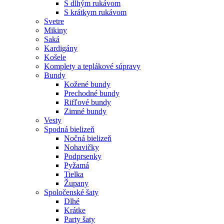
S dlhým rukávom
S krátkym rukávom
Svetre
Mikiny
Saká
Kardigány
Košele
Komplety a teplákové súpravy
Bundy
Kožené bundy
Prechodné bundy
Rifľové bundy
Zimné bundy
Vesty
Spodná bielizeň
Nočná bielizeň
Nohavičky
Podprsenky
Pyžamá
Tielka
Župany
Spoločenské šaty
Dlhé
Krátke
Party šaty