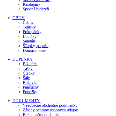
Kardigány
Spodná bielizeň
OBUV
Čižmy
Tenisky
Poltopánky
Lodičky
Sandále
Šľapky, papuče
Domáca obuv
DOPLNKY
Bižutéria
Tašky
Čiapky
Šále
Rukavice
Pančuchy
Ponožky
DOKUMENTY
Všeobecné obchodné podmienky
Zásady ochrany osobných údajov
Reklamačný poriadok