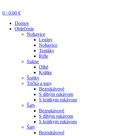
0
/
0.00
€
Domov
Oblečenie
Nohavice
Legíny
Nohavice
Tepláky
Rifle
Sukne
Dlhé
Krátke
Šortky
Tričká a topy
Bezrukávové
S dlhým rukávom
S krátkym rukávom
Šaty
Bezrukávové
S dlhým rukávom
S krátkym rukávom
Šaty
Bezrukávové