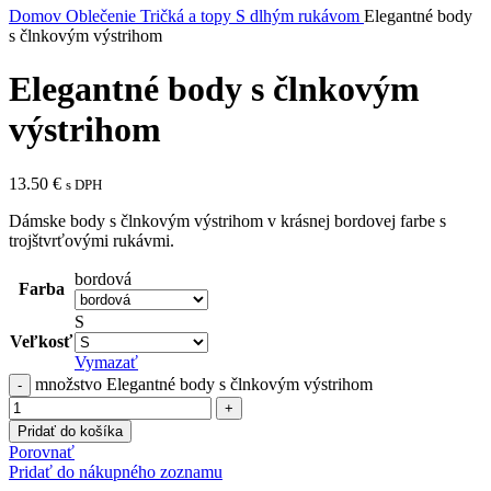
Domov
Oblečenie
Tričká a topy
S dlhým rukávom
Elegantné body
s člnkovým výstrihom
Elegantné body s člnkovým
výstrihom
13.50
€
s DPH
Dámske body s člnkovým výstrihom v krásnej bordovej farbe s
trojštvrťovými rukávmi.
bordová
Farba
S
Veľkosť
Vymazať
množstvo Elegantné body s člnkovým výstrihom
Pridať do košíka
Porovnať
Pridať do nákupného zoznamu