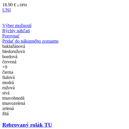
18.90
€
s DPH
UNI
Výber možností
Rýchly náhľad
Porovnať
Pridať do nákupného zoznamu
baklažánová
bledoružová
bordová
červená
+9
čierna
fialová
modrá
ružová
sivá
tmavohnedá
tmavozelená
zelená
žltá
Rebrovaný rolák TU