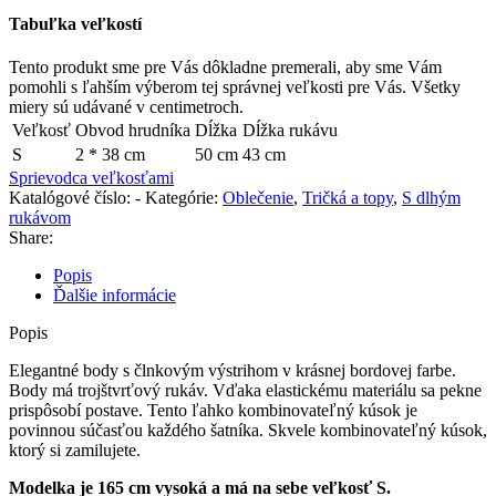
Tabuľka veľkostí
Tento produkt sme pre Vás dôkladne premerali, aby sme Vám
pomohli s ľahším výberom tej správnej veľkosti pre Vás. Všetky
miery sú udávané v centimetroch.
Veľkosť
Obvod hrudníka
Dĺžka
Dĺžka rukávu
S
2 * 38 cm
50 cm
43 cm
Sprievodca veľkosťami
Katalógové číslo:
-
Kategórie:
Oblečenie
,
Tričká a topy
,
S dlhým
rukávom
Share:
Popis
Ďalšie informácie
Popis
Elegantné body s člnkovým výstrihom v krásnej bordovej farbe.
Body má trojštvrťový rukáv. Vďaka elastickému materiálu sa pekne
prispôsobí postave. Tento ľahko kombinovateľný kúsok je
povinnou súčasťou každého šatníka. Skvele kombinovateľný kúsok,
ktorý si zamilujete.
Modelka je 165 cm vysoká a má na sebe veľkosť S.