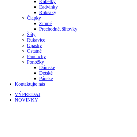
Kabelky
Ľadvinky
Ruksaky
Čiapky
Zimné
Prechodné, šlitovky
Šály
Rukavice
Opasky
Ostatné
Pančuchy
Ponožky
Dámske
Detské
Pánske
Kontaktujte nás
VÝPREDAJ
NOVINKY
Vypredané