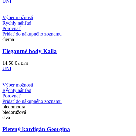
UNI
Výber možností
Rýchly náhľad
Porovnať
Pridať do nákupného zoznamu
čierna
Elegantné body Kaila
14.50
€
s DPH
UNI
Výber možností
Rýchly náhľad
Porovnať
Pridať do nákupného zoznamu
bledomodrá
bledoružová
sivá
Pletený kardigán Georgina