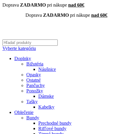
Doprava
ZADARMO
pri nákupe
nad 60€
Doprava
ZADARMO
pri nákupe
nad 60€
Vyberte kategóriu
Doplnky
Bižutéria
Náušnice
Opasky
Ostatné
Pančuchy
Ponožky
Dámske
Tašky
Kabelky
Oblečenie
Bundy
Prechodné bundy
Rifľové bundy
Zimné bundy