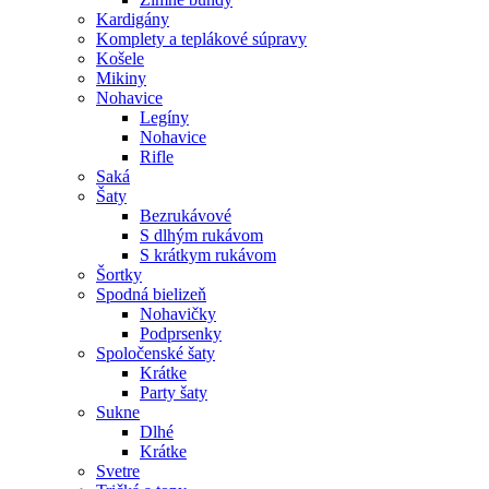
Kardigány
Komplety a teplákové súpravy
Košele
Mikiny
Nohavice
Legíny
Nohavice
Rifle
Saká
Šaty
Bezrukávové
S dlhým rukávom
S krátkym rukávom
Šortky
Spodná bielizeň
Nohavičky
Podprsenky
Spoločenské šaty
Krátke
Party šaty
Sukne
Dlhé
Krátke
Svetre