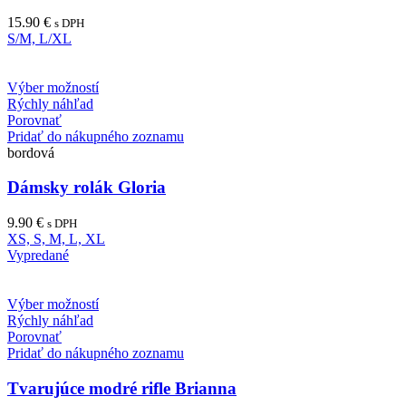
15.90
€
s DPH
S/M, L/XL
Výber možností
Rýchly náhľad
Porovnať
Pridať do nákupného zoznamu
bordová
Dámsky rolák Gloria
9.90
€
s DPH
XS, S, M, L, XL
Vypredané
Výber možností
Rýchly náhľad
Porovnať
Pridať do nákupného zoznamu
Tvarujúce modré rifle Brianna