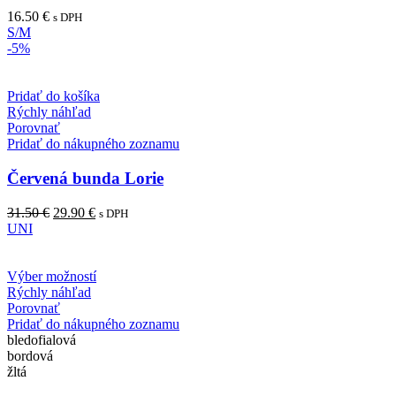
16.50
€
s DPH
S/M
-5%
Pridať do košíka
Rýchly náhľad
Porovnať
Pridať do nákupného zoznamu
Červená bunda Lorie
31.50
€
29.90
€
s DPH
UNI
Výber možností
Rýchly náhľad
Porovnať
Pridať do nákupného zoznamu
bledofialová
bordová
žltá