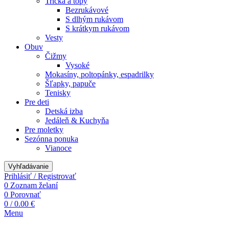
Tričká a topy
Bezrukávové
S dlhým rukávom
S krátkym rukávom
Vesty
Obuv
Čižmy
Vysoké
Mokasíny, poltopánky, espadrilky
Šľapky, papuče
Tenisky
Pre deti
Detská izba
Jedáleň & Kuchyňa
Pre moletky
Sezónna ponuka
Vianoce
Vyhľadávanie
Prihlásiť / Registrovať
0
Zoznam želaní
0
Porovnať
0
/
0.00
€
Menu