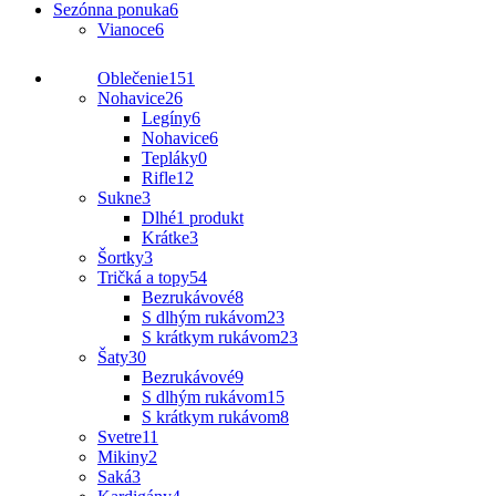
Sezónna ponuka
6
Vianoce
6
Oblečenie
151
Nohavice
26
Legíny
6
Nohavice
6
Tepláky
0
Rifle
12
Sukne
3
Dlhé
1 produkt
Krátke
3
Šortky
3
Tričká a topy
54
Bezrukávové
8
S dlhým rukávom
23
S krátkym rukávom
23
Šaty
30
Bezrukávové
9
S dlhým rukávom
15
S krátkym rukávom
8
Svetre
11
Mikiny
2
Saká
3