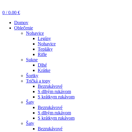
0
/
0.00
€
Domov
Oblečenie
Nohavice
Legíny
Nohavice
Tepláky
Rifle
Sukne
Dlhé
Krátke
Šortky
Tričká a topy
Bezrukávové
S dlhým rukávom
S krátkym rukávom
Šaty
Bezrukávové
S dlhým rukávom
S krátkym rukávom
Šaty
Bezrukávové