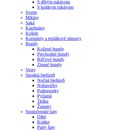
S dlhým rukávom
S krátkym rukávom
Svetre
Mikiny
Saká
Kardigány
Košele
Komplety a teplákové súpravy
Bundy
Kožené bundy
Prechodné bundy
Rifľové bundy
Zimné bundy
Vesty
Spodná bielizeň
Nočná bielizeň
Nohavičky
Podprsenky
Pyžamá
Tielka
Župany
Spoločenské šaty
Dlhé
Krátke
Party šaty