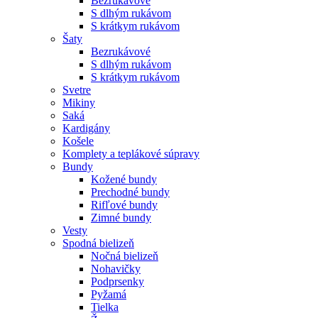
Bezrukávové
S dlhým rukávom
S krátkym rukávom
Šaty
Bezrukávové
S dlhým rukávom
S krátkym rukávom
Svetre
Mikiny
Saká
Kardigány
Košele
Komplety a teplákové súpravy
Bundy
Kožené bundy
Prechodné bundy
Rifľové bundy
Zimné bundy
Vesty
Spodná bielizeň
Nočná bielizeň
Nohavičky
Podprsenky
Pyžamá
Tielka