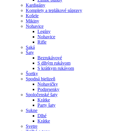
Kardigány
Komplety a teplákové súpravy
Košele
Mikiny
Nohavice
Legíny
Nohavice
Rifle
Saká
Šaty
Bezrukávové
S dlhým rukávom
S krátkym rukávom
Šortky
Spodná bielizeň
Nohavičky
Podprsenky
Spoločenské šaty
Krátke
Party šaty
Sukne
Dlhé
Krátke
Svetre