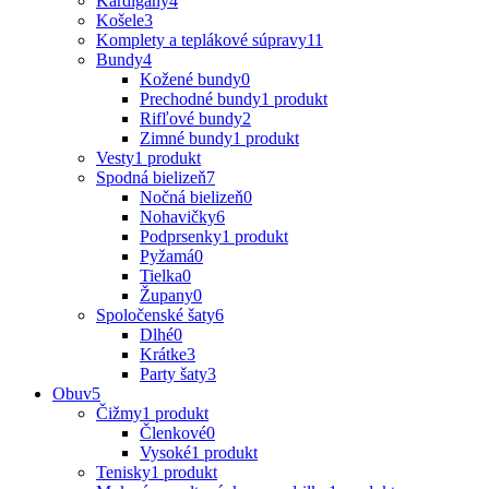
Kardigány
4
Košele
3
Komplety a teplákové súpravy
11
Bundy
4
Kožené bundy
0
Prechodné bundy
1 produkt
Rifľové bundy
2
Zimné bundy
1 produkt
Vesty
1 produkt
Spodná bielizeň
7
Nočná bielizeň
0
Nohavičky
6
Podprsenky
1 produkt
Pyžamá
0
Tielka
0
Župany
0
Spoločenské šaty
6
Dlhé
0
Krátke
3
Party šaty
3
Obuv
5
Čižmy
1 produkt
Členkové
0
Vysoké
1 produkt
Tenisky
1 produkt