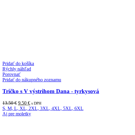
Pridať do košíka
Rýchly náhľad
Porovnať
Pridať do nákupného zoznamu
Tričko s V výstrihom Dana - tyrkysová
13.50
€
9.50
€
s DPH
S, M, L, XL, 2XL, 3XL, 4XL, 5XL, 6XL
Aj pre moletky