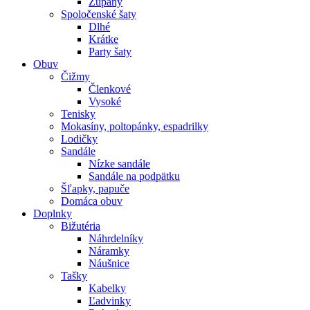
Župany
Spoločenské šaty
Dlhé
Krátke
Party šaty
Obuv
Čižmy
Členkové
Vysoké
Tenisky
Mokasíny, poltopánky, espadrilky
Lodičky
Sandále
Nízke sandále
Sandále na podpätku
Šľapky, papuče
Domáca obuv
Doplnky
Bižutéria
Náhrdelníky
Náramky
Náušnice
Tašky
Kabelky
Ľadvinky