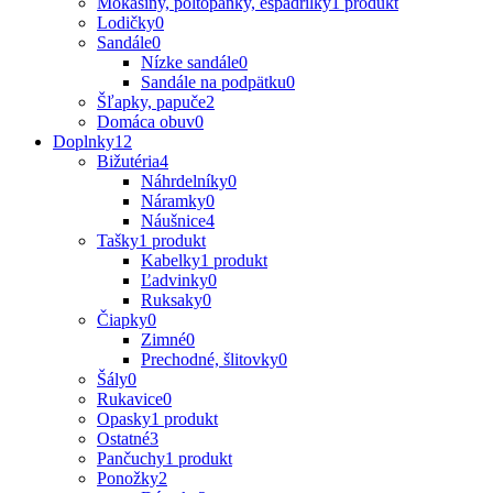
Mokasíny, poltopánky, espadrilky
1 produkt
Lodičky
0
Sandále
0
Nízke sandále
0
Sandále na podpätku
0
Šľapky, papuče
2
Domáca obuv
0
Doplnky
12
Bižutéria
4
Náhrdelníky
0
Náramky
0
Náušnice
4
Tašky
1 produkt
Kabelky
1 produkt
Ľadvinky
0
Ruksaky
0
Čiapky
0
Zimné
0
Prechodné, šlitovky
0
Šály
0
Rukavice
0
Opasky
1 produkt
Ostatné
3
Pančuchy
1 produkt
Ponožky
2