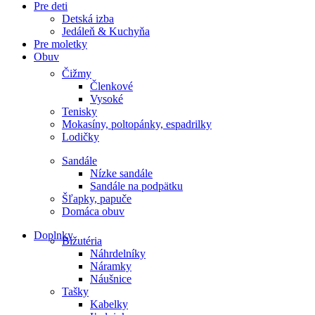
Pre deti
Detská izba
Jedáleň & Kuchyňa
Pre moletky
Obuv
Čižmy
Členkové
Vysoké
Tenisky
Mokasíny, poltopánky, espadrilky
Lodičky
Sandále
Nízke sandále
Sandále na podpätku
Šľapky, papuče
Domáca obuv
Doplnky
Bižutéria
Náhrdelníky
Náramky
Náušnice
Tašky
Kabelky