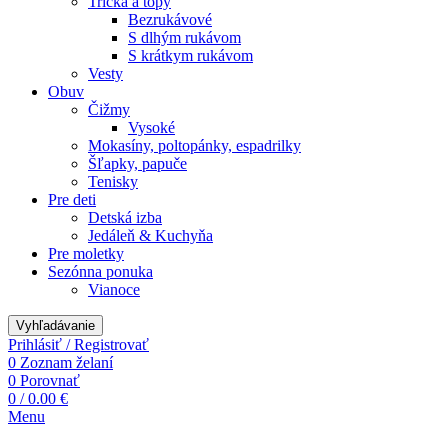
Tričká a topy
Bezrukávové
S dlhým rukávom
S krátkym rukávom
Vesty
Obuv
Čižmy
Vysoké
Mokasíny, poltopánky, espadrilky
Šľapky, papuče
Tenisky
Pre deti
Detská izba
Jedáleň & Kuchyňa
Pre moletky
Sezónna ponuka
Vianoce
Vyhľadávanie
Prihlásiť / Registrovať
0
Zoznam želaní
0
Porovnať
0
/
0.00
€
Menu