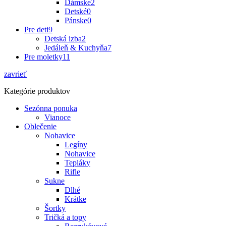
Dámske
2
Detské
0
Pánske
0
Pre deti
9
Detská izba
2
Jedáleň & Kuchyňa
7
Pre moletky
11
zavrieť
Kategórie produktov
Sezónna ponuka
Vianoce
Oblečenie
Nohavice
Legíny
Nohavice
Tepláky
Rifle
Sukne
Dlhé
Krátke
Šortky
Tričká a topy