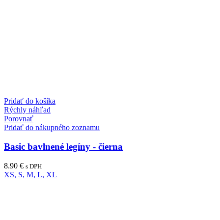
Pridať do košíka
Rýchly náhľad
Porovnať
Pridať do nákupného zoznamu
Basic bavlnené legíny - čierna
8.90
€
s DPH
XS, S, M, L, XL