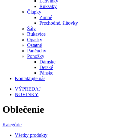
Ľadvinky
Ruksaky
Čiapky
Zimné
Prechodné, šlitovky
Šály
Rukavice
Opasky
Ostatné
Pančuchy
Ponožky
Dámske
Detské
Pánske
Kontaktujte nás
VÝPREDAJ
NOVINKY
Oblečenie
Kategórie
Všetky
produkty