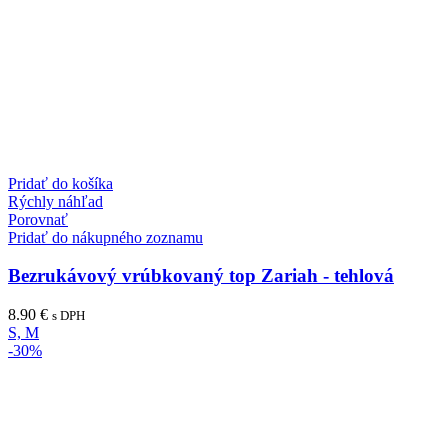
Pridať do košíka
Rýchly náhľad
Porovnať
Pridať do nákupného zoznamu
Bezrukávový vrúbkovaný top Zariah - tehlová
8.90
€
s DPH
S, M
-30%