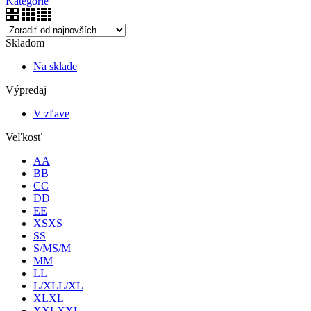
Kategórie
Skladom
Na sklade
Výpredaj
V zľave
Veľkosť
A
A
B
B
C
C
D
D
E
E
XS
XS
S
S
S/M
S/M
M
M
L
L
L/XL
L/XL
XL
XL
XXL
XXL