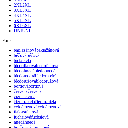
2XL
2XL
3XL
3XL
4XL
4XL
5XL
5XL
6XL
6XL
UNI
UNI
Farba
baklažánová
baklažánová
béžová
béžová
biela
biela
bledofialová
bledofialová
bledohnedá
bledohnedá
bledomodrá
bledomodrá
bledoružová
bledoružová
bordová
bordová
červená
červená
čierna
čierna
čierno-biela
čierno-biela
cyklámenová
cyklámenová
fialová
fialová
fuchsiová
fuchsiová
hnedá
hnedá
horčicová
horčicová