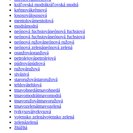
kráľovská modrá
kráľovská modrá
krémová
krémová
lososová
lososová
mentolová
mentolová
modrá
modrá
neónová fuchsiová
neónová fuchsiová
neónová fuchsiová
neónová fuchsiová
neónová ružová
neónová ružová
neónová zelená
neónová zelená
oranžová
oranžová
petrolejová
petrolejová
púdrová
púdrová
ružová
ružová
sivá
sivá
staroružová
staroružová
tehlová
tehlová
tmavohnedá
tmavohnedá
tmavomodrá
tmavomodrá
tmavoružová
tmavoružová
tmavozelená
tmavozelená
tyrkysová
tyrkysová
vojensko zelená
vojensko zelená
zelená
zelená
žltá
žltá