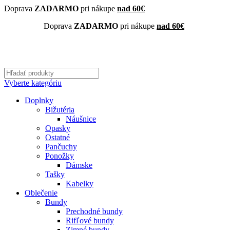
Doprava
ZADARMO
pri nákupe
nad 60€
Doprava
ZADARMO
pri nákupe
nad 60€
Vyberte kategóriu
Doplnky
Bižutéria
Náušnice
Opasky
Ostatné
Pančuchy
Ponožky
Dámske
Tašky
Kabelky
Oblečenie
Bundy
Prechodné bundy
Rifľové bundy
Zimné bundy